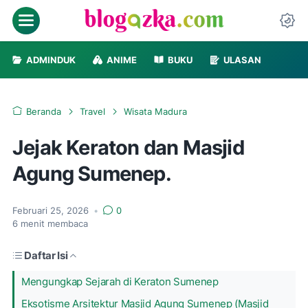
Menu
Da
ADMINDUK
ANIME
BUKU
ULASAN
Beranda
Travel
Wisata Madura
Jejak Keraton dan Masjid
Agung Sumenep.
Februari 25, 2026
•
0
6
menit membaca
Daftar Isi
Mengungkap Sejarah di Keraton Sumenep
Eksotisme Arsitektur Masjid Agung Sumenep (Masjid